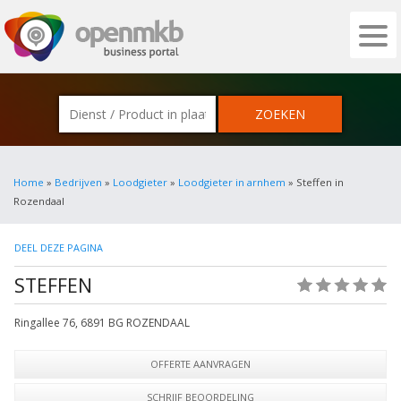
OPENMKB - DE ZAKELIJKE PORTAL VOOR
Home
»
Bedrijven
»
Loodgieter
»
Loodgieter in arnhem
» Steffen in
Rozendaal
DEEL DEZE PAGINA
STEFFEN
(0)
Ringallee 76
,
6891 BG
ROZENDAAL
OFFERTE AANVRAGEN
SCHRIJF BEOORDELING