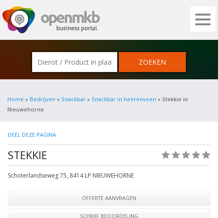
OPENMKB - DE ZAKELIJKE PORTAL VOOR
Home
»
Bedrijven
»
Snackbar
»
Snackbar in heerenveen
» Stekkie in
Nieuwehorne
DEEL DEZE PAGINA
STEKKIE
(0)
Schoterlandseweg 75
,
8414 LP
NIEUWEHORNE
OFFERTE AANVRAGEN
SCHRIJF BEOORDELING