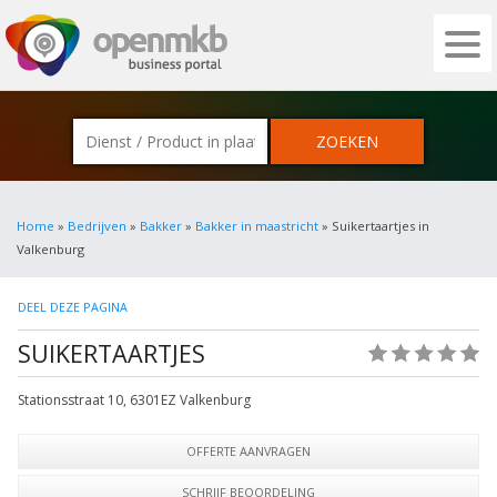
OPENMKB - DE ZAKELIJKE PORTAL VOOR
Home
»
Bedrijven
»
Bakker
»
Bakker in maastricht
» Suikertaartjes in
Valkenburg
DEEL DEZE PAGINA
SUIKERTAARTJES
(0)
Stationsstraat 10
,
6301EZ
Valkenburg
OFFERTE AANVRAGEN
SCHRIJF BEOORDELING