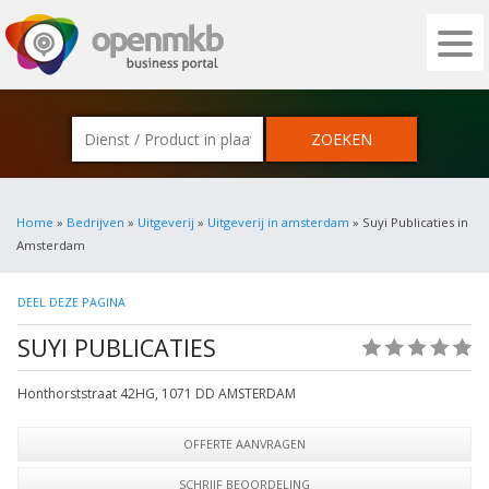
OPENMKB - DE ZAKELIJKE PORTAL VOOR
Home
»
Bedrijven
»
Uitgeverij
»
Uitgeverij in amsterdam
» Suyi Publicaties in
Amsterdam
DEEL DEZE PAGINA
SUYI PUBLICATIES
(0)
Honthorststraat 42HG
,
1071 DD
AMSTERDAM
OFFERTE AANVRAGEN
SCHRIJF BEOORDELING