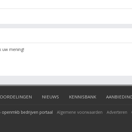
ok uw mening!
OORDELINGEN
NIEUWS
KENNISBANK
AANBIEDIN
 openmkb bedrijven portaal
Algemene voorwaarden
Adverteren