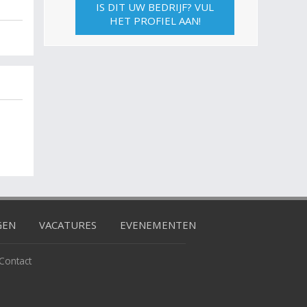
IS DIT UW BEDRIJF? VUL
HET PROFIEL AAN!
GEN
VACATURES
EVENEMENTEN
Contact