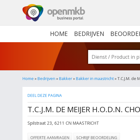
OPENMKB - DE ZAKELIJ
HOME
BEDRIJVEN
BEOORDE
Home
»
Bedrijven
»
Bakker
»
Bakker in maastricht
» T.C.J.M. de 
DEEL DEZE PAGINA
T.C.J.M. DE MEIJER H.O.D.N. 
Spilstraat 23
,
6211 CN
MAASTRICHT
OFFERTE AANVRAGEN
SCHRIJF BEOORDELING