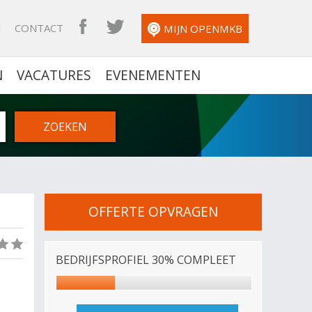
N
CONTACT
OPENMKB FACEBOOK
OPENMKB TWITTER
MIJN OPENMKB
N
VACATURES
EVENEMENTEN
OFFERTE OPVRAGEN
(0)
BEDRIJFSPROFIEL 30% COMPLEET