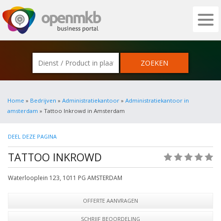
OPENMKB - DE ZAKELIJKE PORTAL VOOR
Home
»
Bedrijven
»
Administratiekantoor
»
Administratiekantoor in
amsterdam
» Tattoo Inkrowd in Amsterdam
DEEL DEZE PAGINA
TATTOO INKROWD
(0)
Waterlooplein 123
,
1011 PG
AMSTERDAM
OFFERTE AANVRAGEN
SCHRIJF BEOORDELING