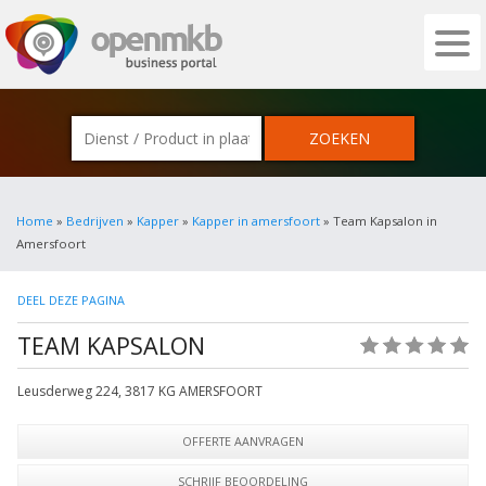
OPENMKB - DE ZAKELIJKE PORTAL VOOR
Home
»
Bedrijven
»
Kapper
»
Kapper in amersfoort
» Team Kapsalon in
Amersfoort
DEEL DEZE PAGINA
TEAM KAPSALON
(0)
Leusderweg 224
,
3817 KG
AMERSFOORT
OFFERTE AANVRAGEN
SCHRIJF BEOORDELING