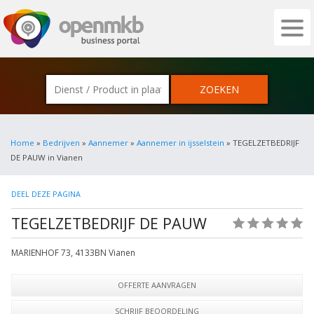
OPENMKB - DE ZAKELIJKE PORTAL VOOR
Home
»
Bedrijven
»
Aannemer
»
Aannemer in ijsselstein
» TEGELZETBEDRIJF
DE PAUW in Vianen
DEEL DEZE PAGINA
TEGELZETBEDRIJF DE PAUW
(0)
MARIENHOF 73
,
4133BN
Vianen
OFFERTE AANVRAGEN
SCHRIJF BEOORDELING