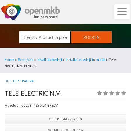
OPENMKB - DE ZAKELIJKE PORTAL VOOR
Home
»
Bedrijven
»
Installatiebedrijf
»
Installatiebedrijf in breda
» Tele-
Electric N.V. in Breda
DEEL DEZE PAGINA
TELE-ELECTRIC N.V.
(0)
Hazeldonk 6053
,
4836 LA
BREDA
OFFERTE AANVRAGEN
SCHRIJF BEOORDELING