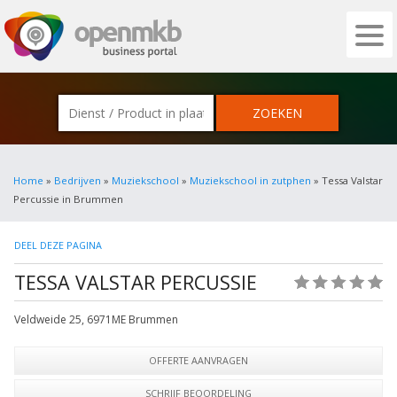
OPENMKB - DE ZAKELIJKE PORTAL VOOR
Home
»
Bedrijven
»
Muziekschool
»
Muziekschool in zutphen
» Tessa Valstar
Percussie in Brummen
DEEL DEZE PAGINA
TESSA VALSTAR PERCUSSIE
(0)
Veldweide 25
,
6971ME
Brummen
OFFERTE AANVRAGEN
SCHRIJF BEOORDELING