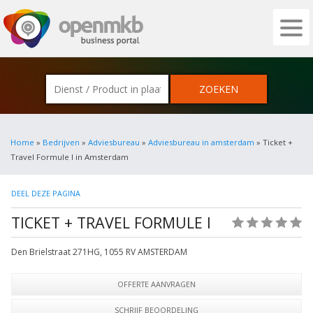
OPENMKB - DE ZAKELIJKE PORTAL VOOR
Home
»
Bedrijven
»
Adviesbureau
»
Adviesbureau in amsterdam
» Ticket +
Travel Formule I in Amsterdam
DEEL DEZE PAGINA
TICKET + TRAVEL FORMULE I
(0)
Den Brielstraat 271HG
,
1055 RV
AMSTERDAM
OFFERTE AANVRAGEN
SCHRIJF BEOORDELING