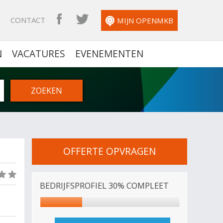
N
CONTACT
OPENMKB FACEBOOK
OPENMKB TWITTER
MIJN OPENMKB
N
VACATURES
EVENEMENTEN
OFFERTE OPVRAGEN
(0)
BEDRIJFSPROFIEL 30% COMPLEET