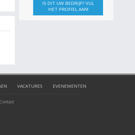
IS DIT UW BEDRIJF? VUL
HET PROFIEL AAN!
GEN
VACATURES
EVENEMENTEN
Contact