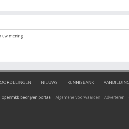
ok uw mening!
OORDELINGEN
NIEUWS
KENNISBANK
AANBIEDIN
 openmkb bedrijven portaal
Algemene voorwaarden
Adverteren