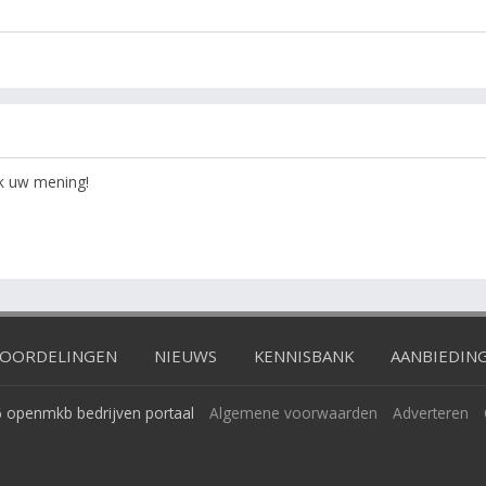
ok uw mening!
OORDELINGEN
NIEUWS
KENNISBANK
AANBIEDIN
 openmkb bedrijven portaal
Algemene voorwaarden
Adverteren