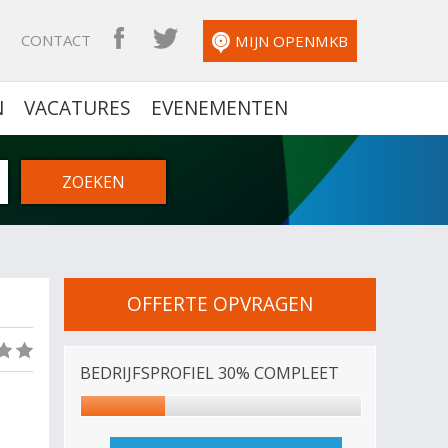
N
CONTACT
OPENMKB FACEBOOK
OPENMKB TWITTER
MIJN OPENMKB
N
VACATURES
EVENEMENTEN
OFFERTE OPVRAGEN
(0)
BEDRIJFSPROFIEL 30% COMPLEET