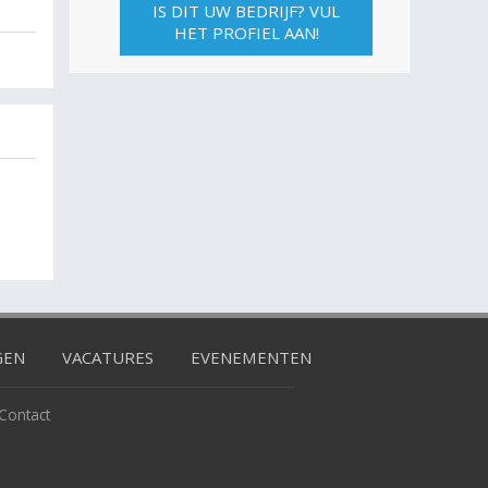
IS DIT UW BEDRIJF? VUL
HET PROFIEL AAN!
GEN
VACATURES
EVENEMENTEN
Contact