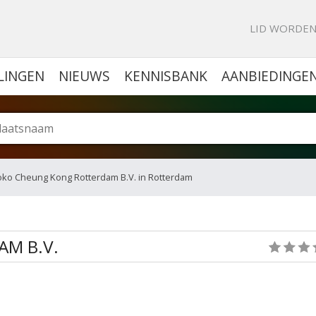
KE PORTAL VOOR BEDRIJVEN
LID WORDE
LINGEN
NIEUWS
KENNISBANK
AANBIEDINGE
oko Cheung Kong Rotterdam B.V. in Rotterdam
M B.V.