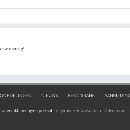
ok uw mening!
OORDELINGEN
NIEUWS
KENNISBANK
AANBIEDIN
 openmkb bedrijven portaal
Algemene voorwaarden
Adverteren