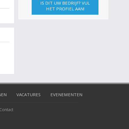
IS DIT UW BEDRIJF? VUL
HET PROFIEL AAN!
GEN
VACATURES
EVENEMENTEN
Contact