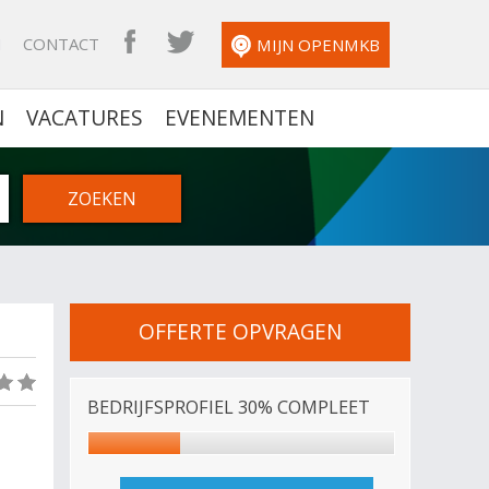
N
CONTACT
OPENMKB FACEBOOK
OPENMKB TWITTER
MIJN OPENMKB
N
VACATURES
EVENEMENTEN
OFFERTE OPVRAGEN
(0)
BEDRIJFSPROFIEL 30% COMPLEET