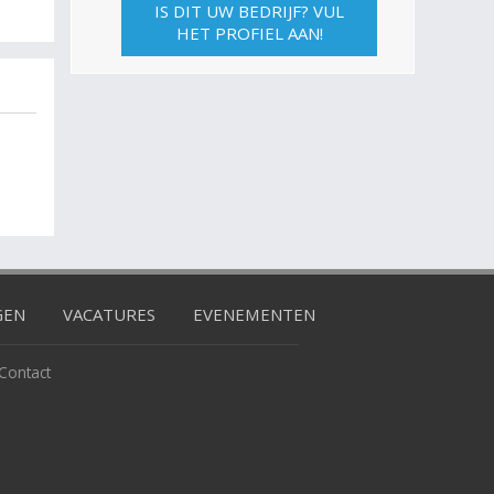
IS DIT UW BEDRIJF? VUL
HET PROFIEL AAN!
GEN
VACATURES
EVENEMENTEN
Contact