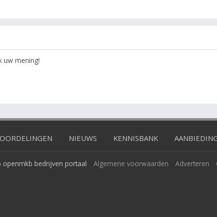
ok uw mening!
OORDELINGEN
NIEUWS
KENNISBANK
AANBIEDIN
 openmkb bedrijven portaal
Algemene voorwaarden
Adverteren