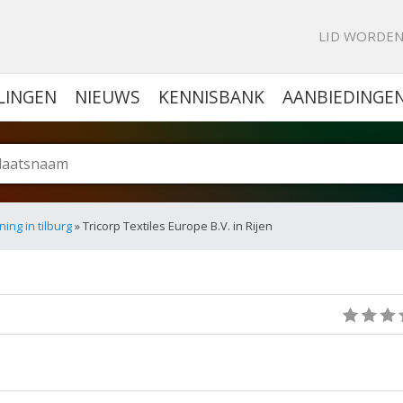
KE PORTAL VOOR BEDRIJVEN
LID WORDE
LINGEN
NIEUWS
KENNISBANK
AANBIEDINGE
ng in tilburg
» Tricorp Textiles Europe B.V. in Rijen