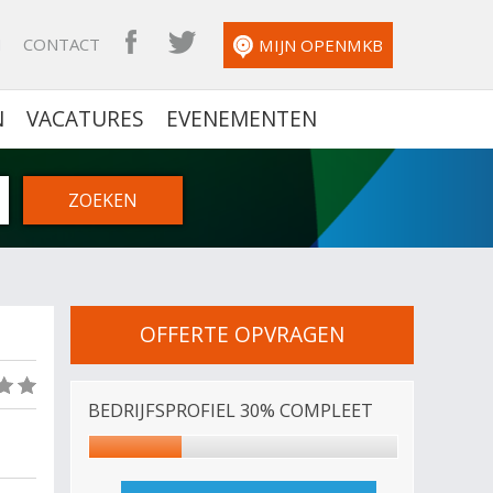
N
CONTACT
OPENMKB FACEBOOK
OPENMKB TWITTER
MIJN OPENMKB
N
VACATURES
EVENEMENTEN
OFFERTE OPVRAGEN
(0)
BEDRIJFSPROFIEL 30% COMPLEET