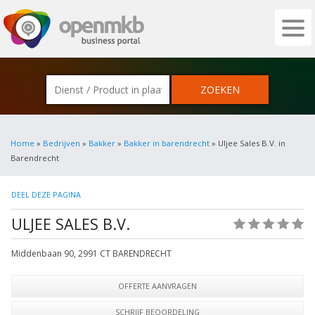
OPENMKB - DE ZAKELIJKE PORTAL VOOR
Home
»
Bedrijven
»
Bakker
»
Bakker in barendrecht
» Uljee Sales B.V. in
Barendrecht
DEEL DEZE PAGINA
ULJEE SALES B.V.
(0)
Middenbaan 90
,
2991 CT
BARENDRECHT
OFFERTE AANVRAGEN
SCHRIJF BEOORDELING