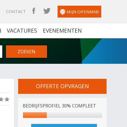
N
CONTACT
OPENMKB FACEBOOK
OPENMKB TWITTER
MIJN OPENMKB
N
VACATURES
EVENEMENTEN
OFFERTE OPVRAGEN
(0)
BEDRIJFSPROFIEL 30% COMPLEET