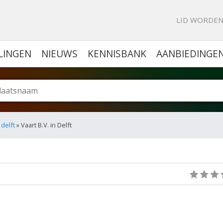
KE PORTAL VOOR BEDRIJVEN
LID WORDE
LINGEN
NIEUWS
KENNISBANK
AANBIEDINGE
 delft
» Vaart B.V. in Delft