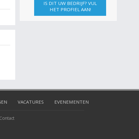
IS DIT UW BEDRIJF? VUL
HET PROFIEL AAN!
GEN
VACATURES
EVENEMENTEN
Contact