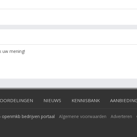
ok uw mening!
OORDELINGEN
NIEUWS
KENNISBANK
AANBIEDIN
 openmkb bedrijven portaal
Algemene voorwaarden
Adverteren