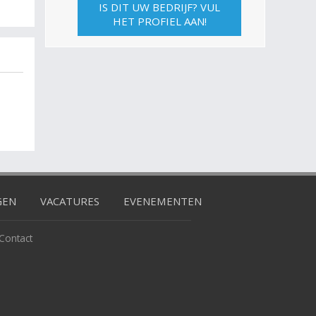
IS DIT UW BEDRIJF? VUL
HET PROFIEL AAN!
GEN
VACATURES
EVENEMENTEN
Contact