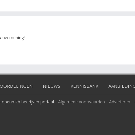
ok uw mening!
OORDELINGEN
NIEUWS
KENNISBANK
AANBIEDIN
 openmkb bedrijven portaal
Algemene voorwaarden
Adverteren