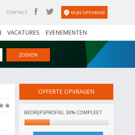
N
CONTACT
OPENMKB FACEBOOK
OPENMKB TWITTER
MIJN OPENMKB
N
VACATURES
EVENEMENTEN
OFFERTE OPVRAGEN
(0)
BEDRIJFSPROFIEL 30% COMPLEET