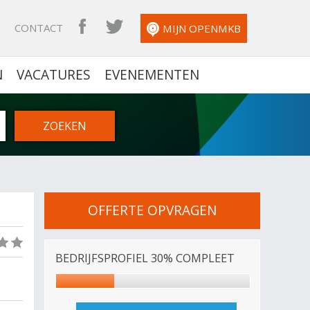
N
CONTACT
OPENMKB FACEBOOK
OPENMKB TWITTER
MIJN OPENMKB
N
VACATURES
EVENEMENTEN
OFFERTE OPVRAGEN
(0)
BEDRIJFSPROFIEL 30% COMPLEET