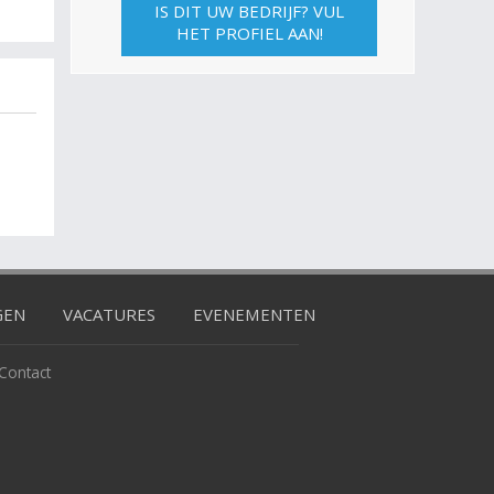
IS DIT UW BEDRIJF? VUL
HET PROFIEL AAN!
GEN
VACATURES
EVENEMENTEN
Contact