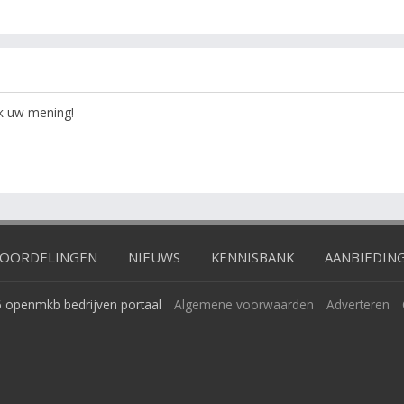
ok uw mening!
OORDELINGEN
NIEUWS
KENNISBANK
AANBIEDIN
 openmkb bedrijven portaal
Algemene voorwaarden
Adverteren