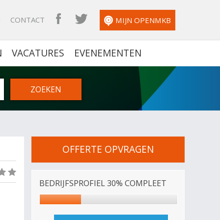
N
CONTACT
OPENMKB FACEBOOK
OPENMKB TWITTER
MIJN OPENMKB
N
VACATURES
EVENEMENTEN
OFFERTE OPVRAGEN
(0)
BEDRIJFSPROFIEL 30% COMPLEET