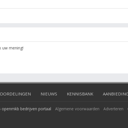
ok uw mening!
OORDELINGEN
NIEUWS
KENNISBANK
AANBIEDIN
 openmkb bedrijven portaal
Algemene voorwaarden
Adverteren