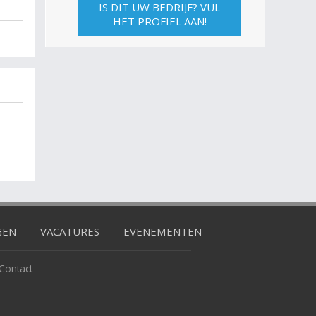
IS DIT UW BEDRIJF? VUL
HET PROFIEL AAN!
GEN
VACATURES
EVENEMENTEN
Contact