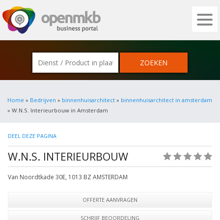
OPENMKB - DE ZAKELIJKE PORTAL VOOR
Home
»
Bedrijven
»
binnenhuisarchitect
»
binnenhuisarchitect in amsterdam
» W.N.S. Interieurbouw in Amsterdam
DEEL DEZE PAGINA
W.N.S. INTERIEURBOUW
(0)
Van Noordtkade 30E
,
1013 BZ
AMSTERDAM
OFFERTE AANVRAGEN
SCHRIJF BEOORDELING