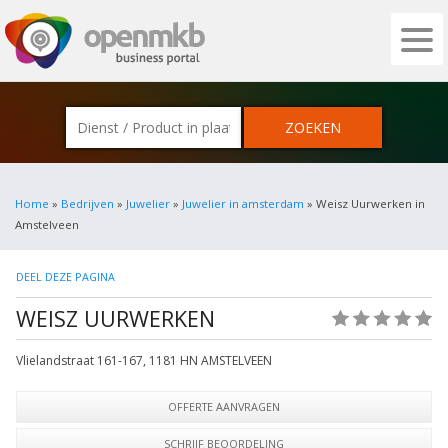
OPENMKB - DE ZAKELIJKE PORTAL VOOR
Home
»
Bedrijven
»
Juwelier
»
Juwelier in amsterdam
» Weisz Uurwerken in
Amstelveen
DEEL DEZE PAGINA
WEISZ UURWERKEN
(0)
Vlielandstraat 161-167
,
1181 HN
AMSTELVEEN
OFFERTE AANVRAGEN
SCHRIJF BEOORDELING