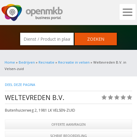
OPENMKB - DE ZAKELIJKE PORTAL VOOR
Home
»
Bedrijven
»
Recreatie
»
Recreatie in velsen
» Weltevreden B.V. in
Velsen-zuid
DEEL DEZE PAGINA
WELTEVREDEN B.V.
(0)
Buitenhuizerweg 2
,
1981 LK
VELSEN-ZUID
OFFERTE AANVRAGEN
SCHRIJF BEOORDELING