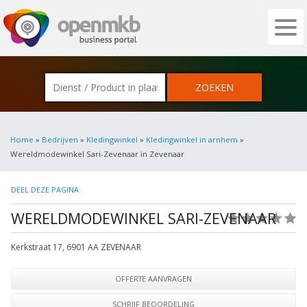
OPENMKB - DE ZAKELIJKE PORTAL VOOR
Home
»
Bedrijven
»
Kledingwinkel
»
Kledingwinkel in arnhem
»
Wereldmodewinkel Sari-Zevenaar in Zevenaar
DEEL DEZE PAGINA
WERELDMODEWINKEL SARI-ZEVENAAR
(0)
Kerkstraat 17
,
6901 AA
ZEVENAAR
OFFERTE AANVRAGEN
SCHRIJF BEOORDELING