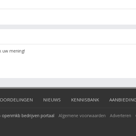
ok uw mening!
OORDELINGEN
NIEUWS
KENNISBANK
AANBIEDIN
 openmkb bedrijven portaal
Algemene voorwaarden
Adverteren