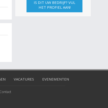
IS DIT UW BEDRIJF? VUL
HET PROFIEL AAN!
GEN
VACATURES
EVENEMENTEN
Contact