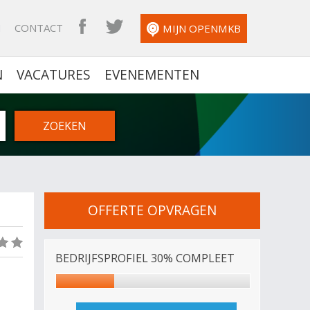
N
CONTACT
OPENMKB FACEBOOK
OPENMKB TWITTER
MIJN OPENMKB
N
VACATURES
EVENEMENTEN
OFFERTE OPVRAGEN
(0)
BEDRIJFSPROFIEL 30% COMPLEET