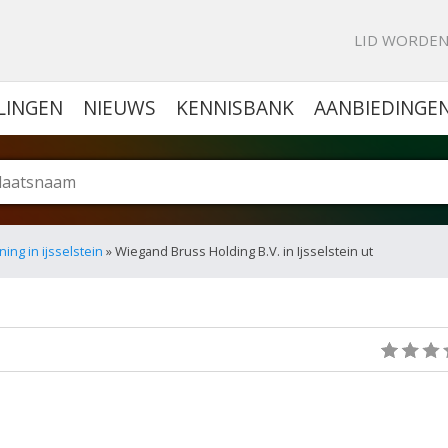
KE PORTAL VOOR BEDRIJVEN
LID WORDE
LINGEN
NIEUWS
KENNISBANK
AANBIEDINGE
ng in ijsselstein
» Wiegand Bruss Holding B.V. in Ijsselstein ut