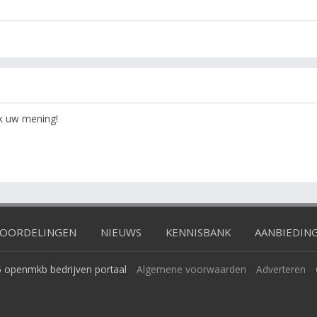
ok uw mening!
OORDELINGEN
NIEUWS
KENNISBANK
AANBIEDIN
 openmkb bedrijven portaal
Algemene voorwaarden
Adverteren