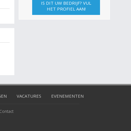
IS DIT UW BEDRIJF? VUL
HET PROFIEL AAN!
GEN
VACATURES
EVENEMENTEN
Contact