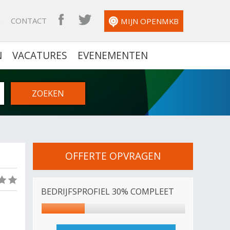
N
CONTACT
OPENMKB FACEBOOK
OPENMKB TWITTER
MIJN OPENMKB
N
VACATURES
EVENEMENTEN
OFFERTE OPVRAGEN
(0)
BEDRIJFSPROFIEL 30% COMPLEET