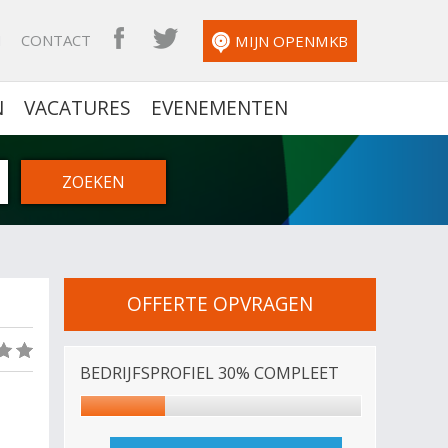
N
CONTACT
OPENMKB FACEBOOK
OPENMKB TWITTER
MIJN OPENMKB
N
VACATURES
EVENEMENTEN
OFFERTE OPVRAGEN
(0)
BEDRIJFSPROFIEL 30% COMPLEET