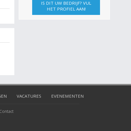
IS DIT UW BEDRIJF? VUL
HET PROFIEL AAN!
GEN
VACATURES
EVENEMENTEN
Contact