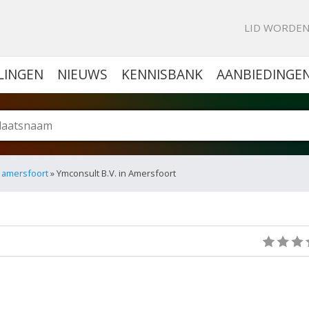
KE PORTAL VOOR BEDRIJVEN
LID WORDE
LINGEN
NIEUWS
KENNISBANK
AANBIEDINGE
n amersfoort
» Ymconsult B.V. in Amersfoort