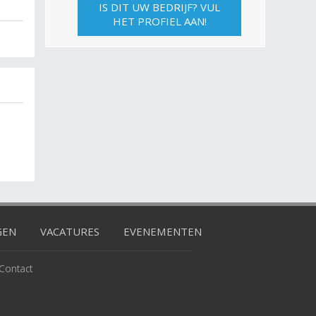
IS DIT UW BEDRIJF? VUL
HET PROFIEL AAN!
GEN
VACATURES
EVENEMENTEN
Contact