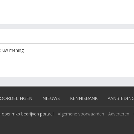
ok uw mening!
OORDELINGEN
NIEUWS
KENNISBANK
AANBIEDIN
 openmkb bedrijven portaal
Algemene voorwaarden
Adverteren