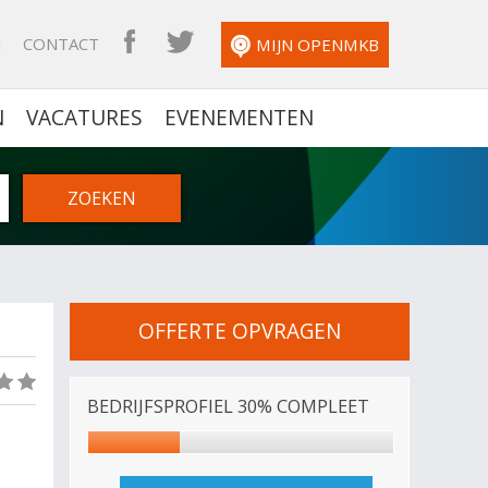
N
CONTACT
OPENMKB FACEBOOK
OPENMKB TWITTER
MIJN OPENMKB
N
VACATURES
EVENEMENTEN
OFFERTE OPVRAGEN
(0)
BEDRIJFSPROFIEL 30% COMPLEET