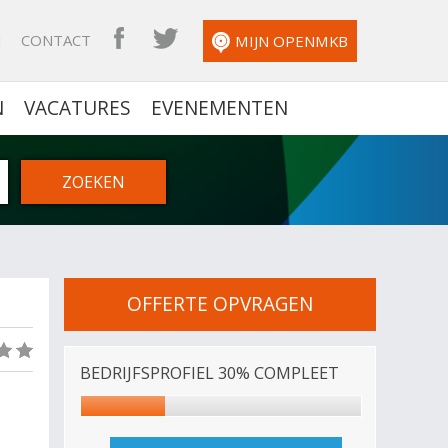
N
CONTACT
OPENMKB FACEBOOK
OPENMKB TWITTER
MIJN OPENMKB
N
VACATURES
EVENEMENTEN
OFFERTE OPVRAGEN
(0)
BEDRIJFSPROFIEL 30% COMPLEET