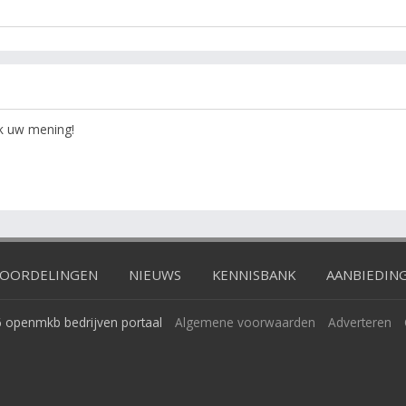
ok uw mening!
OORDELINGEN
NIEUWS
KENNISBANK
AANBIEDIN
 openmkb bedrijven portaal
Algemene voorwaarden
Adverteren