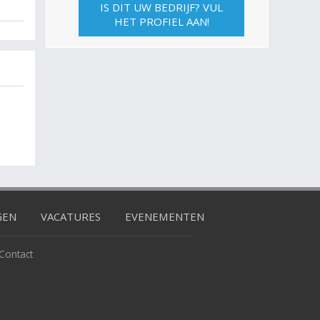
IS DIT UW BEDRIJF? VUL
HET PROFIEL AAN!
GEN
VACATURES
EVENEMENTEN
Contact