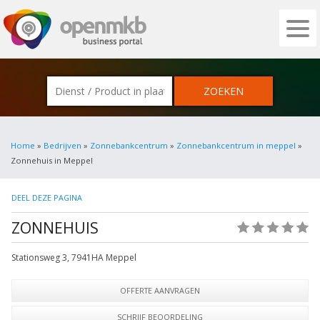
OPENMKB - DE ZAKELIJKE PORTAL VOOR
Home
»
Bedrijven
»
Zonnebankcentrum
»
Zonnebankcentrum in meppel
»
Zonnehuis in Meppel
DEEL DEZE PAGINA
ZONNEHUIS
(0)
Stationsweg 3
,
7941HA
Meppel
OFFERTE AANVRAGEN
SCHRIJF BEOORDELING