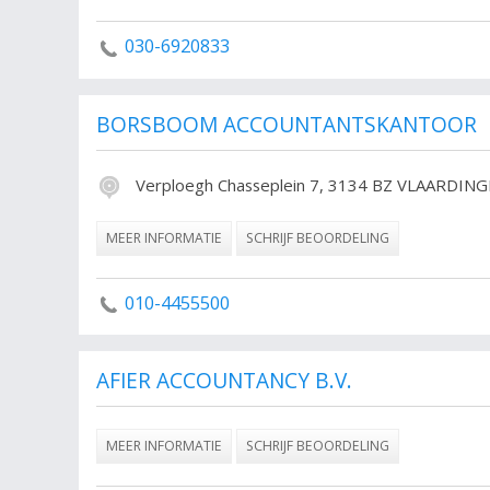
Naast de controleverklaring met een eindoordeel kan de
voren zijn gekomen rapporteren in een accountsverslag
030-6920833
Naast alle jaarrekeningen controleren accountants ook a
waarin ook verantwoording wordt afgelegd.
BORSBOOM ACCOUNTANTSKANTOOR
Wanneer accountants jaarrekeningen opmaken voor cli
samenstellingsverklaring bij om alles vast te stellen. Wa
de jaarrekening nog niet nagekeken dus met de samenstel
Verploegh Chasseplein 7, 3134 BZ VLAARDIN
jaarrekening klopt.
MEER INFORMATIE
SCHRIJF BEOORDELING
010-4455500
AFIER ACCOUNTANCY B.V.
MEER INFORMATIE
SCHRIJF BEOORDELING