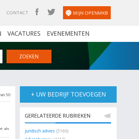
N
CONTACT
OPENMKB FACEBOOK
OPENMKB TWITTER
MIJN OPENMKB
N
VACATURES
EVENEMENTEN
+ UW BEDRIJF TOEVOEGEN
van 50
GERELATEERDE RUBRIEKEN
t als
Juridisch advies
(5160)