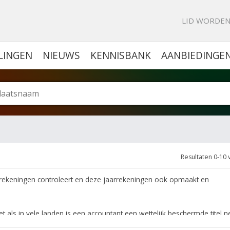
KE PORTAL VOOR BEDRIJVEN
LID WORDE
LINGEN
NIEUWS
KENNISBANK
AANBIEDINGE
Resultaten 0-10 
arrekeningen controleert en deze jaarrekeningen ook opmaakt en
 als in vele landen is een accountant een wettelijk beschermde titel ne
rote invloed op de opleiding tot een permanente bijscholing tot