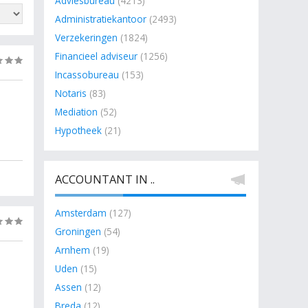
Adviesbureau
(4213)
doen
Administratiekantoor
(2493)
 in
Verzekeringen
(1824)
Financieel adviseur
(1256)
(0)
Incassobureau
(153)
Notaris
(83)
Mediation
(52)
 gaan
Hypotheek
(21)
ACCOUNTANT IN ..
ende
Amsterdam
(127)
(0)
Groningen
(54)
Arnhem
(19)
Uden
(15)
Assen
(12)
Breda
(12)