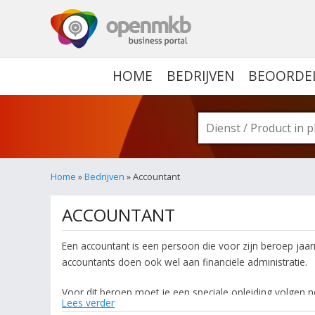
OPENMKB - DE ZAKELIJ
HOME
BEDRIJVEN
BEOORDE
Home
»
Bedrijven
» Accountant
ACCOUNTANT
Een accountant is een persoon die voor zijn beroep ja
accountants doen ook wel aan financiële administratie.
Voor dit beroep moet je een speciale opleiding volgen net
Lees verder
in Nederland en België. Beroepsorganisatie hebben een g