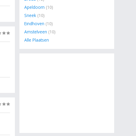
Apeldoorn
(10)
Sneek
(10)
ening
Eindhoven
(10)
Amstelveen
(10)
(0)
Alle Plaatsen
 hij
(0)