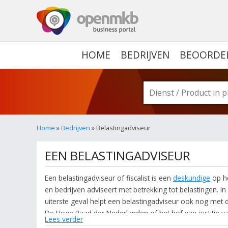
OPENMKB - DE ZAKELIJ
HOME
BEDRIJVEN
BEOORDE
Home
»
Bedrijven
» Belastingadviseur
EEN BELASTINGADVISEUR
Een belastingadviseur of fiscalist is een
deskundige
op he
en bedrijven adviseert met betrekking tot belastingen. In
uiterste geval helpt een belastingadviseur ook nog met
De Hoge Raad der Nederlanden of het hof van justitie 
Lees verder
fiscaal-economische of juridische achtergrond en werk