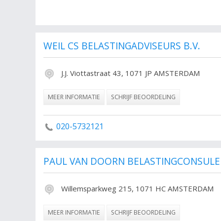
In Nederland is een belastingadviseur geen beschermd b
iedereen bij wijze van spreken een belastingadviesprakti
zoals:
WEIL CS BELASTINGADVISEURS B.V.
- Belastingadviseurs
J.J. Viottastraat 43, 1071 JP AMSTERDAM
- Register belastingadviseurs (RB)
Administrateurs:
MEER INFORMATIE
SCHRIJF BEOORDELING
Nederlandse Orde van Administratie- en Belastingdesku
020-5732121
Accountants ( wettelijk gereguleerde instituten):
Koninklijk Nederlands Instituut van Registeraccountants (
Nederlandse Orde van Accountants-Administratieconsul
PAUL VAN DOORN BELASTINGCONSULEN
Accountants (wettelijk gereguleerde instituten):
Nationaal Instituut Belasting- en bedrijfsadviseurs (NIBA).
Willemsparkweg 215, 1071 HC AMSTERDAM
Samenwerkende Registeraccountants en accountants-adm
Vereniging van Accountants- en Belastingadviesbureaus 
MEER INFORMATIE
SCHRIJF BEOORDELING