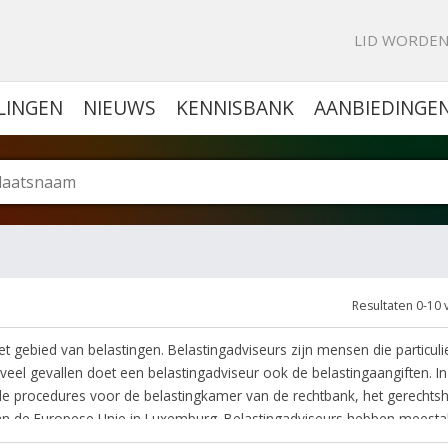
KE PORTAL VOOR BEDRIJVEN
LID WORDE
LINGEN
NIEUWS
KENNISBANK
AANBIEDINGE
Resultaten 0-10 
t gebied van belastingen. Belastingadviseurs zijn mensen die particuli
 veel gevallen doet een belastingadviseur ook de belastingaangiften. In
 de procedures voor de belastingkamer van de rechtbank, het gerechtsh
van de Europese Unie in Luxemburg. Belastingadviseurs hebben meesta
en veelal samen met
accountant
of
advocaten
.