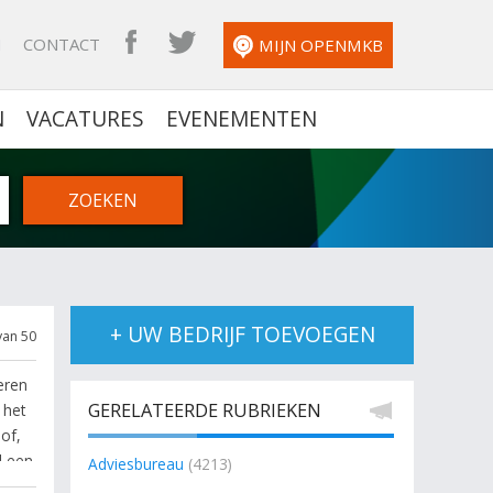
N
CONTACT
OPENMKB FACEBOOK
OPENMKB TWITTER
MIJN OPENMKB
N
VACATURES
EVENEMENTEN
+ UW BEDRIJF TOEVOEGEN
van 50
eren
GERELATEERDE RUBRIEKEN
 het
of,
l een
Adviesbureau
(4213)