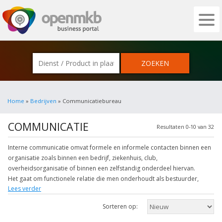
OPENMKB - DE ZAKELIJKE PORTAL VOOR
Home
»
Bedrijven
» Communicatiebureau
COMMUNICATIE
Resultaten 0-10 van 32
Interne communicatie omvat formele en informele contacten binnen een
organisatie zoals binnen een bedrijf, ziekenhuis, club,
overheidsorganisatie of binnen een zelfstandig onderdeel hiervan.
Het gaat om functionele relatie die men onderhoudt als bestuurder,
Lees verder
eigenaar, lid of bijvoorbeeld als medewerker ten opzichte van een ander
lid van dezelfde eenheid.
Sorteren op:
Interne communicatie is op zich een breed begrip dat vooral betrekking