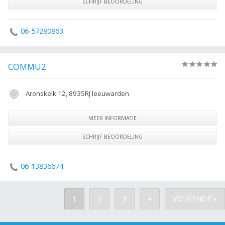
SCHRIJF BEOORDELING
06-57280863
COMMU2
(0)
Aronskelk 12, 8935RJ leeuwarden
MEER INFORMATIE
SCHRIJF BEOORDELING
06-13836674
1
2
3
4
VOLGENDE »