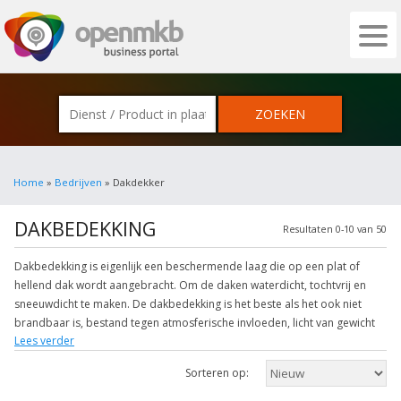
OPENMKB - DE ZAKELIJKE PORTAL VOOR
Home
»
Bedrijven
» Dakdekker
DAKBEDEKKING
Resultaten 0-10 van 50
Dakbedekking is eigenlijk een beschermende laag die op een plat of
hellend dak wordt aangebracht. Om de daken waterdicht, tochtvrij en
sneeuwdicht te maken. De dakbedekking is het beste als het ook niet
brandbaar is, bestand tegen atmosferische invloeden, licht van gewicht
Lees verder
zijn, alsmede weinig onderhoud vragen en eenvoudig zijn aan te
brengen. Bij schuine of hellende daken zijn vorm en kleur van de
Sorteren op:
dakbedekkingselementen van belang want zij bepalen uiteindelijk het
esthetisch effect van het gebouw waarop ze zijn aangebracht. Bij platte