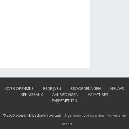
OVER OPENMKB
BEDRIJVEN
BEOORDELINGEN
NIEUWS
KENNISBANK
AANBIEDINGEN
VACATURES
EVENEMENTEN
© 2026 openmkb bedrijven portaal
Algemene voorwaarden
Adverteren
Contact