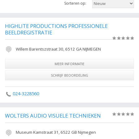
Sorteren op:
item om meer over de onderneming te weten te komen of hoe u contact
kunt opnemen welke overeenkomen met professionele fotografie in
Nijmegen of filter de resulaten in de rechterkolom.
HIGHLITE PRODUCTIONS PROFESSIONELE
De volgende trefwoorden vallen ook onder deze bedrijven rubriek:
BEELDREGISTRATIE
fotograaf, fotografie, professionele fotografie, bruidsreportage,
(0)
trouwreportage, fotostudio, fotoshoot, fotografe, Fotograaf, Nijmegen
Willem Barentszstraat 30, 6512 GA NIJMEGEN
Alle Fotografen in Nijmegen.
MEER INFORMATIE
SCHRIJF BEOORDELING
024-3228560
WOLTERS AUDIO VISUELE TECHNIEKEN
(0)
Museum Kamstraat 31, 6522 GB Nijmegen