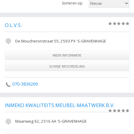
Sorteren op:
onder andere informatie betreffende de onderneming of
contactgegevens. De lijst is gekoppeld aan Den Haag. Gebruik de links
recht om de resultaten te filteren.
O.L.V.S.
(0)
De volgende trefwoorden vallen ook onder deze bedrijven rubriek:
groothandel artikelen, groothandel producten, kleding groothandel,
De Moucheronstraat 55, 2593 PX 'S-GRAVENHAGE
horeca groothandel, groothandel, Groothandel, Den Haag Alle
Groothandels in Den Haag.
MEER INFORMATIE
SCHRIJF BEOORDELING
070-3836269
INMEKO KWALITEITS MEUBEL-MAATWERK B.V.
(0)
Maanweg 62, 2516 AA 'S-GRAVENHAGE