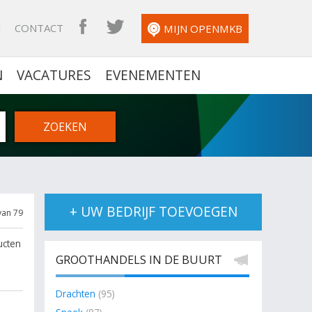
N
CONTACT
OPENMKB FACEBOOK
OPENMKB TWITTER
MIJN OPENMKB
N
VACATURES
EVENEMENTEN
+ UW BEDRIJF TOEVOEGEN
van 79
ucten
GROOTHANDELS IN DE BUURT
Drachten
(95)