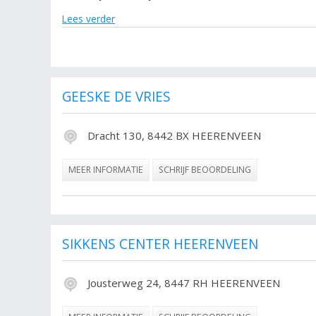
Lees verder
Onderstaande items zijn gerelateerd aan kleding groothand
Heerenveen aan voor onder andere de contactgegevens. D
De volgende trefwoorden vallen ook onder deze bedrijve
groothandel, horeca groothandel, groothandel, Grootha
GEESKE DE VRIES
Dracht 130, 8442 BX HEERENVEEN
MEER INFORMATIE
SCHRIJF BEOORDELING
SIKKENS CENTER HEERENVEEN
Jousterweg 24, 8447 RH HEERENVEEN