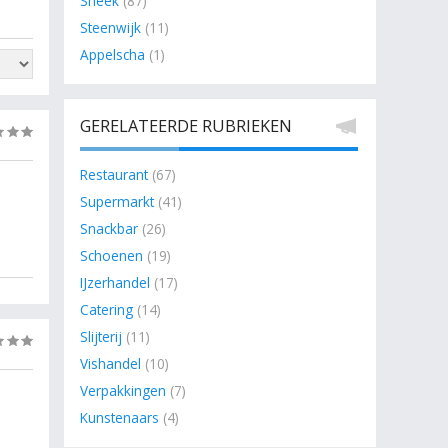
Sneek
(87)
Steenwijk
(11)
in
Appelscha
(1)
olom.
GERELATEERDE RUBRIEKEN
(0)
Restaurant
(67)
Supermarkt
(41)
Snackbar
(26)
Schoenen
(19)
IJzerhandel
(17)
Catering
(14)
Slijterij
(11)
(0)
Vishandel
(10)
Verpakkingen
(7)
Kunstenaars
(4)