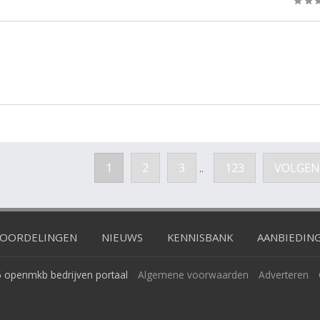
1
2
3
123
VOLGEN
..
OORDELINGEN
NIEUWS
KENNISBANK
AANBIEDIN
 openmkb bedrijven portaal
Algemene voorwaarden
Adverteren