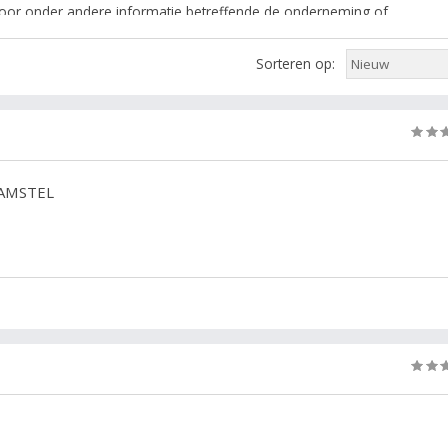
an voor onder andere informatie betreffende de onderneming of
bruik de links recht om de resultaten te filteren.
Sorteren op:
ubriek: cafe, restaurant, cafetaria, kroeg, bruincafe, catering, hotel,
jven in Amsterdam.
 AMSTEL