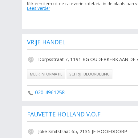
Klik een item uit de categorie cafetaria in de plaats a
Lees verder
contactgegevens. De lijst is gekoppeld aan Amsterdam. Ge
De volgende trefwoorden vallen ook onder deze bedrijven r
snackbar, Horeca bedrijf, Amsterdam Alle Horeca bedri
VRIJE HANDEL
Dorpsstraat 7, 1191 BG OUDERKERK AAN DE
MEER INFORMATIE
SCHRIJF BEOORDELING
020-4961258
FAUVETTE HOLLAND V.O.F.
Joke Smitstraat 65, 2135 JE HOOFDDORP