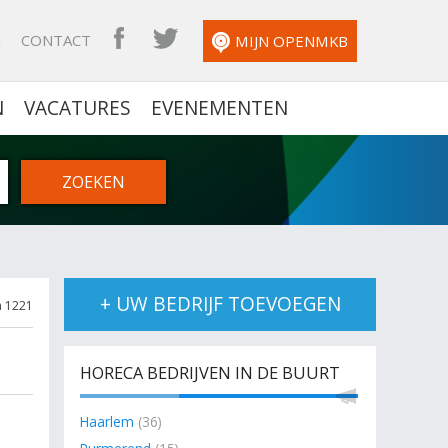
N
CONTACT
OPENMKB FACEBOOK
OPENMKB TWITTER
MIJN OPENMKB
N
VACATURES
EVENEMENTEN
+ UW BEDRIJF TOEVOEGEN
n 1221
HORECA BEDRIJVEN IN DE BUURT
Haarlem
(36)