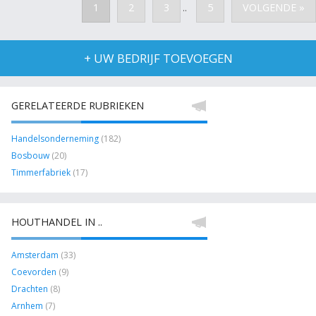
1
2
3
5
VOLGENDE »
..
+ UW BEDRIJF TOEVOEGEN
GERELATEERDE RUBRIEKEN
Handelsonderneming
(182)
Bosbouw
(20)
Timmerfabriek
(17)
HOUTHANDEL IN ..
Amsterdam
(33)
Coevorden
(9)
Drachten
(8)
Arnhem
(7)