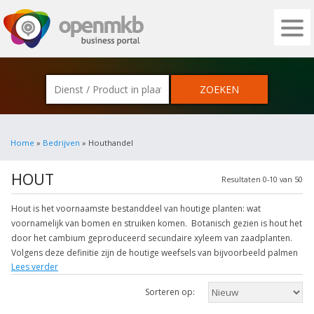
OPENMKB - DE ZAKELIJKE PORTAL VOOR
Home
»
Bedrijven
» Houthandel
HOUT
Resultaten 0-10 van 50
Hout is het voornaamste bestanddeel van houtige planten: wat
voornamelijk van bomen en struiken komen. Botanisch gezien is hout het
door het cambium geproduceerd secundaire xyleem van zaadplanten.
Volgens deze definitie zijn de houtige weefsels van bijvoorbeeld palmen
Lees verder
geen hout in de strikte zin van het woord. Een van de andere kenmerken
is verder de afzetting van de houtstof lignine in de celwanden. Daarom
Sorteren op:
wordt in een andere omschrijving hout ook wel als een verhout
plantenweefsel gezien.