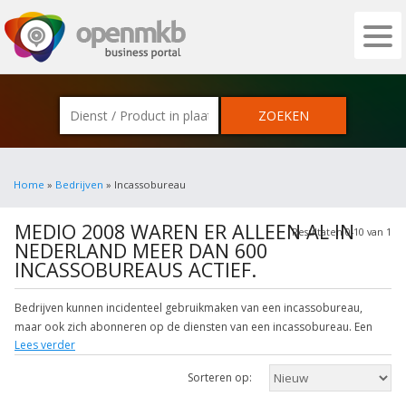
OPENMKB - DE ZAKELIJKE PORTAL VOOR
Home
»
Bedrijven
» Incassobureau
MEDIO 2008 WAREN ER ALLEEN AL IN
Resultaten 0-10 van 1
NEDERLAND MEER DAN 600
INCASSOBUREAUS ACTIEF.
Bedrijven kunnen incidenteel gebruikmaken van een incassobureau,
maar ook zich abonneren op de diensten van een incassobureau. Een
Lees verder
incassobureau kan zijn diensten verlenen tegen een vergoeding, maar
ook vorderingen kopen door middel van cessie dan wel via het vestigen
Sorteren op:
van een pandrecht. Voor een cessie is er wel mededeling aan de
schuldenaar vereist. Bovendien is het voor een incassobureau riskant