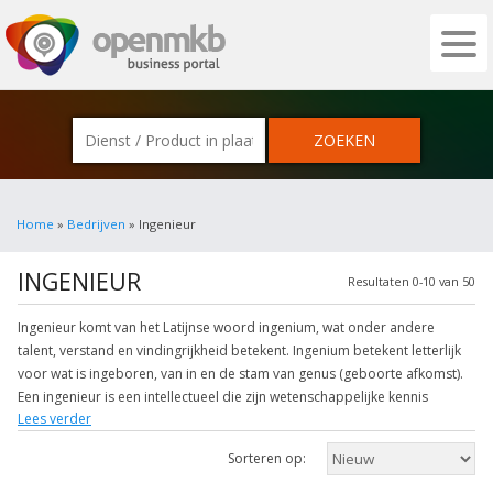
OPENMKB - DE ZAKELIJKE PORTAL VOOR
Home
»
Bedrijven
» Ingenieur
INGENIEUR
Resultaten 0-10 van 50
Ingenieur komt van het Latijnse woord ingenium, wat onder andere
talent, verstand en vindingrijkheid betekent. Ingenium betekent letterlijk
voor wat is ingeboren, van in en de stam van genus (geboorte afkomst).
Een ingenieur is een intellectueel die zijn wetenschappelijke kennis
Lees verder
gebruikt om praktische problemen op te lossen.
Sorteren op:
Een puristische naam voor ingenieur in het Nederlands is “vernufteling”.
Deze term is bedacht door P.C. hooft, hij was een tijdgenoot van de