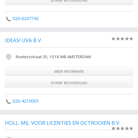
SCHRIJF BEOORDELING
mag hij de volgende titels voeren dr. Ir. Of dr. Ing. Tot het jaar 1986
werden de technische universiteiten aangeduid als technische
hogescholen. Oude hogere technische scholen (HTS) vielen dan ook niet
020-6207742
onder de oude wet op het hoger onderwijs
IDEAS! UVA B.V.
(0)
Roetersstraat 35, 1018 WB AMSTERDAM
MEER INFORMATIE
SCHRIJF BEOORDELING
020-4210001
HOLL. MIJ. VOOR LICENTIES EN OCTROOIEN B.V.
(0)