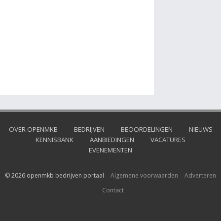
OVER OPENMKB
BEDRIJVEN
BEOORDELINGEN
NIEUWS
KENNISBANK
AANBIEDINGEN
VACATURES
EVENEMENTEN
© 2026 openmkb bedrijven portaal
Algemene voorwaarden
Adverteren
Contact