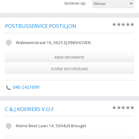
Sorteren op:
meer informatie. Hier vindt u ook de contactgegevens van de
onderneming koeriersbedrijf uit Eindhoven. Verfijn de resultaten met de
filters in de zijkolom.
POSTBUSSERVICE POSTILJON
(0)
De volgende trefwoorden vallen ook onder deze bedrijven rubriek:
koerier, pakketdienst, koeriersbedrijf, pakketservice, Koerier, Eindhoven
Waleweinstraat 16, 5625 EJ EINDHOVEN
Alle Koeriers in Eindhoven.
MEER INFORMATIE
SCHRIJF BEOORDELING
040-2421699
C & J KOERIERS V.O.F
(0)
Kleine Beer Laan 14, 5694LN Breugel