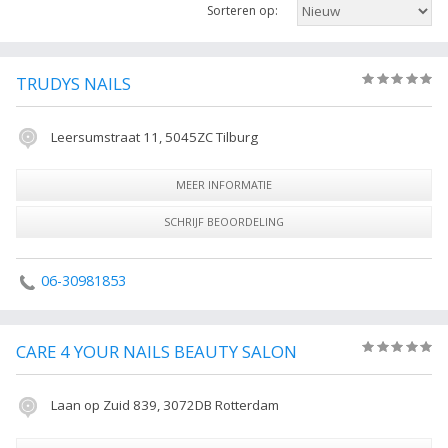
Sorteren op:
onderneming te weten te komen of hoe u contact kunt opnemen. Ook
kunt u de resultaten verder verfijnen met de filters rechts.
De volgende trefwoorden vallen ook onder deze bedrijven rubriek:
TRUDYS NAILS
(0)
nagelsalon, manicure, pedicure, nagelverzorging, nagelstyliste, french
manicure, nagel, nail art, nailart, gelnagels, Nagelstudio, Alle Nagelstudio.
Leersumstraat 11, 5045ZC Tilburg
MEER INFORMATIE
SCHRIJF BEOORDELING
06-30981853
CARE 4 YOUR NAILS BEAUTY SALON
(0)
Laan op Zuid 839, 3072DB Rotterdam