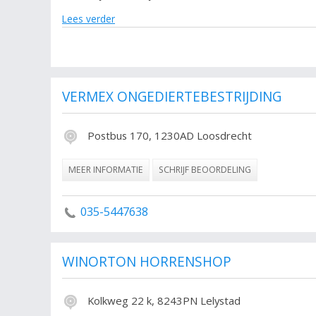
Lees verder
Wilt u meer weten over plaagdieren? Klik op het item 
opnemen. Ook kunt u de resultaten verder verfijnen met d
De volgende trefwoorden vallen ook onder deze bedrijven
Ongediertebestrijdingsdienst , Alle Ongediertebestrijding
VERMEX ONGEDIERTEBESTRIJDING
Postbus 170, 1230AD Loosdrecht
MEER INFORMATIE
SCHRIJF BEOORDELING
035-5447638
WINORTON HORRENSHOP
Kolkweg 22 k, 8243PN Lelystad