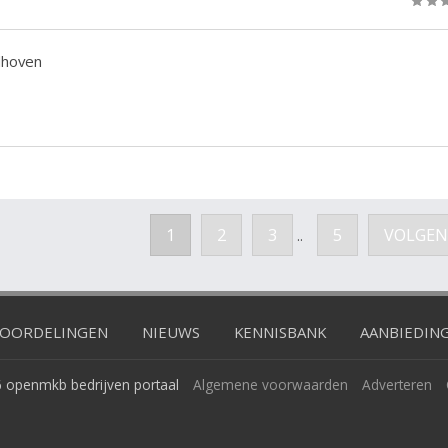
dhoven
1
2
3
5
VOLGEN
..
OORDELINGEN
NIEUWS
KENNISBANK
AANBIEDIN
 openmkb bedrijven portaal
Algemene voorwaarden
Adverteren