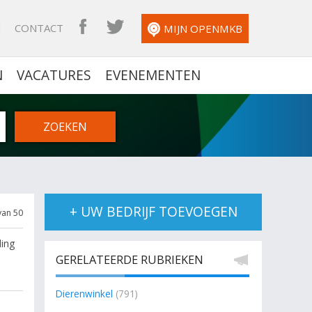
N
CONTACT
OPENMKB FACEBOOK
OPENMKB TWITTER
MIJN OPENMKB
N
VACATURES
EVENEMENTEN
+ UW BEDRIJF TOEVOEGEN
van 50
ding
GERELATEERDE RUBRIEKEN
Dierenwinkel
(791)