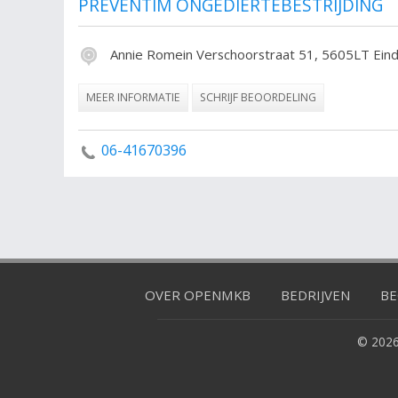
PREVENTIM ONGEDIERTEBESTRIJDING
Annie Romein Verschoorstraat 51, 5605LT Ein
MEER INFORMATIE
SCHRIJF BEOORDELING
06-41670396
OVER OPENMKB
BEDRIJVEN
BE
© 2026