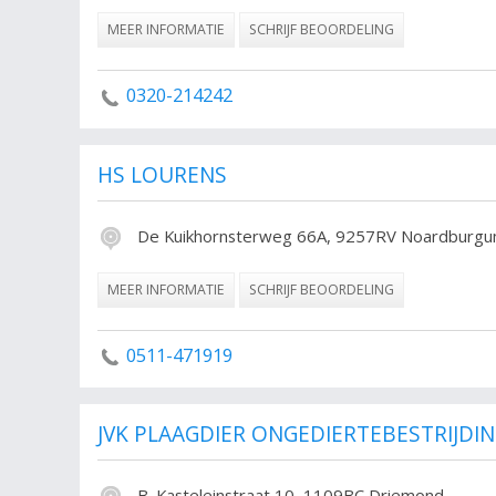
MEER INFORMATIE
SCHRIJF BEOORDELING
0320-214242
HS LOURENS
De Kuikhornsterweg 66A, 9257RV Noardburg
MEER INFORMATIE
SCHRIJF BEOORDELING
0511-471919
JVK PLAAGDIER ONGEDIERTEBESTRIJDI
B. Kasteleinstraat 10, 1109BC Driemond