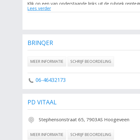
Klik op een van onderstaande links uit de rubriek reinte
Lees verder
de onderneming reintegratiebedrijf uit heel Nederland. Ver
De volgende trefwoorden vallen ook onder deze bedrijven 
outplacement, Reintergratiebedrijf, Alle Reintegratiebedri
BRINQER
MEER INFORMATIE
SCHRIJF BEOORDELING
06-46432173
PD VITAAL
Stephensonstraat 65, 7903AS Hoogeveen
MEER INFORMATIE
SCHRIJF BEOORDELING