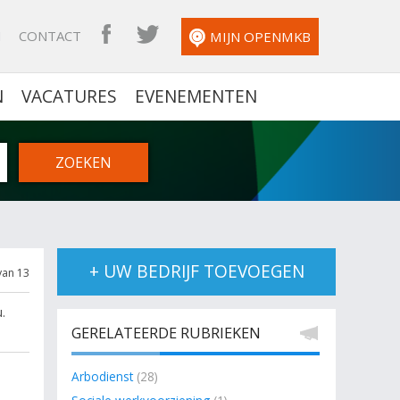
N
CONTACT
OPENMKB FACEBOOK
OPENMKB TWITTER
MIJN OPENMKB
N
VACATURES
EVENEMENTEN
+ UW BEDRIJF TOEVOEGEN
van 13
.
GERELATEERDE RUBRIEKEN
Arbodienst
(28)