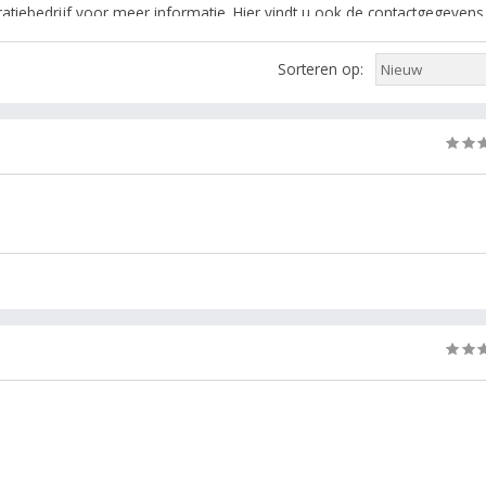
gratiebedrijf voor meer informatie. Hier vindt u ook de contactgegevens
fijn de resultaten met de filters in de zijkolom.
Sorteren op:
rubriek: reintegratie, reintegratiebureau, reintegratiebedrijf,
jven.