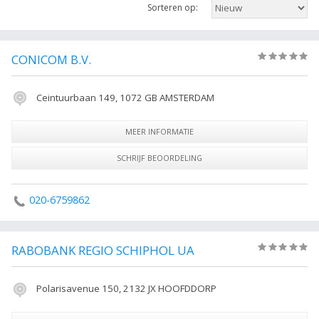
Sorteren op:
onderneming te weten te komen of hoe u contact kunt opnemen. Ook
kunt u de resultaten verder verfijnen met de filters rechts.
De volgende trefwoorden vallen ook onder deze bedrijven rubriek:
CONICOM B.V.
(0)
reisbureau, reizen, vakantie, reisburo, touroperator, reisorganisatie,
Reisbureau, Amsterdam Alle Reisbureaus in Amsterdam.
Ceintuurbaan 149, 1072 GB AMSTERDAM
MEER INFORMATIE
SCHRIJF BEOORDELING
020-6759862
RABOBANK REGIO SCHIPHOL UA
(0)
Polarisavenue 150, 2132 JX HOOFDDORP