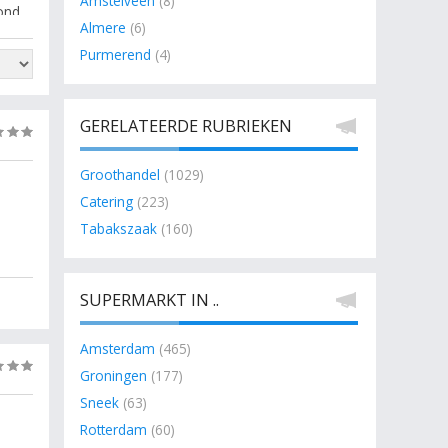
Amstelveen
(8)
oond
Almere
(6)
 te
Purmerend
(4)
t,
GERELATEERDE RUBRIEKEN
(0)
Groothandel
(1029)
Catering
(223)
Tabakszaak
(160)
SUPERMARKT IN ..
Amsterdam
(465)
(0)
Groningen
(177)
Sneek
(63)
Rotterdam
(60)