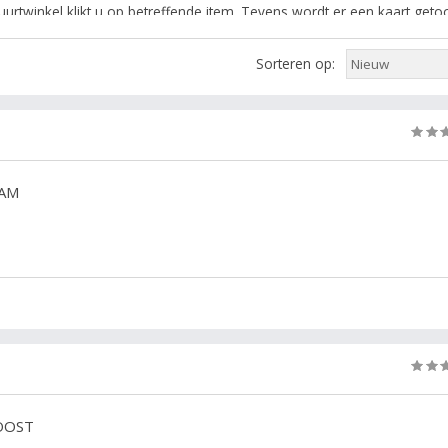
urtwinkel klikt u op betreffende item. Tevens wordt er een kaart get
twinkel in Amsterdam. Gebruik de filters in de rechterkolom om verder
Sorteren op:
n rubriek: supermarkt, winkel, buurtwinkel, supermarkten, Supermark
DAM
DOOST