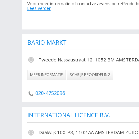
Voor meer informatie of contactgegevens betreffende bu
Lees verder
met de locatie van de onderneming uit de categorie buur
filteren.
De volgende trefwoorden vallen ook onder deze bedrijve
Amsterdam Alle Supermarkten in Amsterdam.
BARIO MARKT
Tweede Nassaustraat 12, 1052 BM AMSTER
MEER INFORMATIE
SCHRIJF BEOORDELING
020-4752096
INTERNATIONAL LICENCE B.V.
Daalwijk 100-P3, 1102 AA AMSTERDAM ZUI