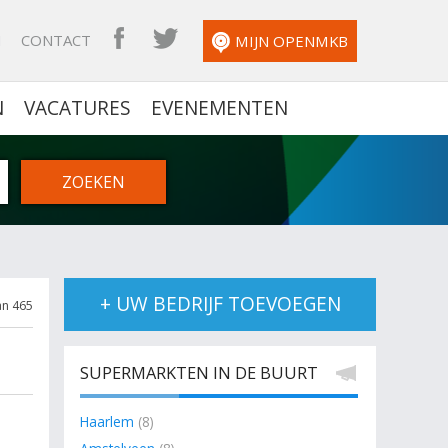
N
CONTACT
OPENMKB FACEBOOK
OPENMKB TWITTER
MIJN OPENMKB
N
VACATURES
EVENEMENTEN
+ UW BEDRIJF TOEVOEGEN
an 465
SUPERMARKTEN IN DE BUURT
Haarlem
(8)