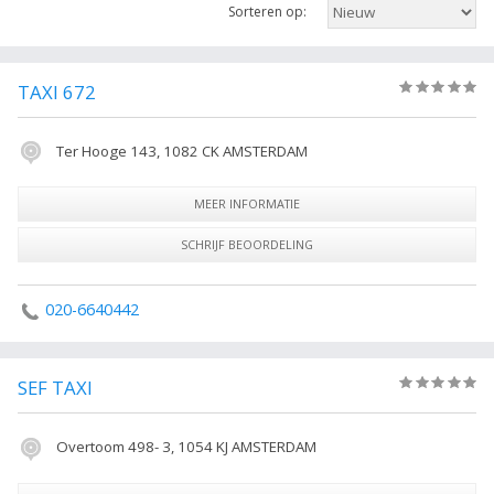
Sorteren op:
voor onder andere de contactgegevens welke gerelateerd is aan service
in Amsterdam. In de rechterkolom kunt u de resultaten filteren.
De volgende trefwoorden vallen ook onder deze bedrijven rubriek: taxi,
TAXI 672
(0)
verhuur, service, taxibedrijf, vervoersbedrijf, Taxi, Amsterdam Alle
Taxibedrijven in Amsterdam.
Ter Hooge 143, 1082 CK AMSTERDAM
MEER INFORMATIE
SCHRIJF BEOORDELING
020-6640442
SEF TAXI
(0)
Overtoom 498- 3, 1054 KJ AMSTERDAM