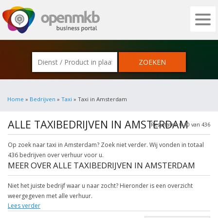
OPENMKB - DE ZAKELIJKE PORTAL VOOR
Home
»
Bedrijven
»
Taxi
» Taxi in Amsterdam
ALLE TAXIBEDRIJVEN IN AMSTERDAM
Resultaten 0-10 van 436
Op zoek naar taxi in Amsterdam? Zoek niet verder. Wij vonden in totaal
436 bedrijven over verhuur voor u.
MEER OVER ALLE TAXIBEDRIJVEN IN AMSTERDAM
Niet het juiste bedrijf waar u naar zocht? Hieronder is een overzicht
weergegeven met alle verhuur.
Lees verder
Onderstaande items zijn gerelateerd aan service. Klik een bedrijf aan