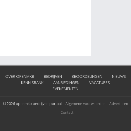
OVER OPENMKB
BEDRIJVEN
BEOORDELINGEN
NIEUWS
KENNISBANK
AANBIEDINGEN
VACATURES
EVENEMENTEN
© 2026 openmkb bedrijven portaal
Algemene voorwaarden
Adverteren
Contact