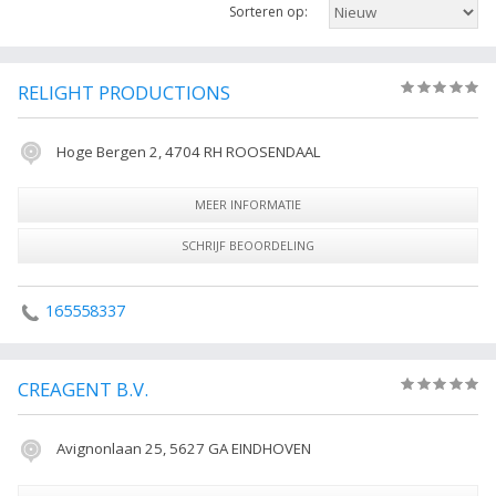
Sorteren op:
organisatie voor meer informatie. Hier vindt u ook de contactgegevens
van de onderneming evenementen organisatie uit heel Nederland. Verfijn
de resultaten met de filters in de zijkolom.
RELIGHT PRODUCTIONS
(0)
De volgende trefwoorden vallen ook onder deze bedrijven rubriek:
theater, animatie, evenementen organisatie, boekingskantoor, Theater,
Hoge Bergen 2, 4704 RH ROOSENDAAL
Alle Theaterbureaus.
MEER INFORMATIE
SCHRIJF BEOORDELING
165558337
CREAGENT B.V.
(0)
Avignonlaan 25, 5627 GA EINDHOVEN