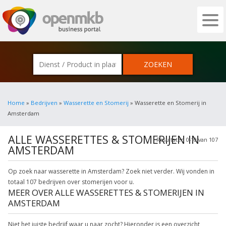
OPENMKB - DE ZAKELIJKE PORTAL VOOR
Home
»
Bedrijven
»
Wasserette en Stomerij
» Wasserette en Stomerij in
Amsterdam
ALLE WASSERETTES & STOMERIJEN IN
Resultaten 0-10 van 107
AMSTERDAM
Op zoek naar wasserette in Amsterdam? Zoek niet verder. Wij vonden in
totaal 107 bedrijven over stomerijen voor u.
MEER OVER ALLE WASSERETTES & STOMERIJEN IN
AMSTERDAM
Niet het juiste bedrijf waar u naar zocht? Hieronder is een overzicht