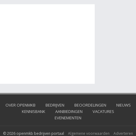
OVER OPENMKB
BEDRIJVEN
BEOORDELINGEN
NIEUWS
KENNISBANK
AANBIEDINGEN
VACATURES
EVENEMENTEN
© 2026 openmkb bedrijven portaal
Algemene voorwaarden
Adverteren